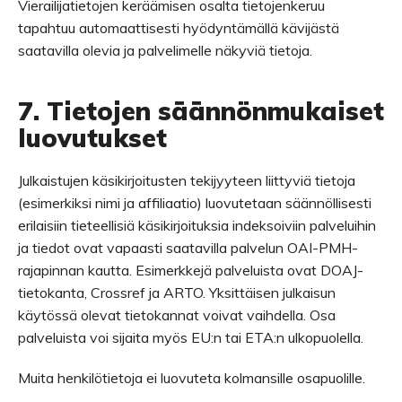
Vierailijatietojen keräämisen osalta tietojenkeruu
tapahtuu automaattisesti hyödyntämällä kävijästä
saatavilla olevia ja palvelimelle näkyviä tietoja.
7. Tietojen säännönmukaiset
luovutukset
Julkaistujen käsikirjoitusten tekijyyteen liittyviä tietoja
(esimerkiksi nimi ja affiliaatio) luovutetaan säännöllisesti
erilaisiin tieteellisiä käsikirjoituksia indeksoiviin palveluihin
ja tiedot ovat vapaasti saatavilla palvelun OAI-PMH-
rajapinnan kautta. Esimerkkejä palveluista ovat DOAJ-
tietokanta, Crossref ja ARTO. Yksittäisen julkaisun
käytössä olevat tietokannat voivat vaihdella. Osa
palveluista voi sijaita myös EU:n tai ETA:n ulkopuolella.
Muita henkilötietoja ei luovuteta kolmansille osapuolille.