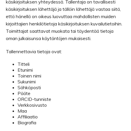
käsikirjoituksen yhteydessä. Tallentaja on tavallisesti
käsikirjoituksen lähettäjä ja tällöin lähettäjä vastaa siitä,
että hänellä on oikeus luovuttaa mahdollisten muiden
kirjoittajien henkilötietoja käsikirjoituksen kuvailutietoihin.
Toimittajat saattavat muokata tai täydentää tietoja
oman julkaisunsa käytäntöjen mukaisesti.
Tallennettavia tietoja ovat:
Titteli
Etunimi
Toinen nimi
Sukunimi
Sähköposti
Pääte
ORCID-tunniste
Verkkosivusto
Maa
Affiliaatio
Biografia