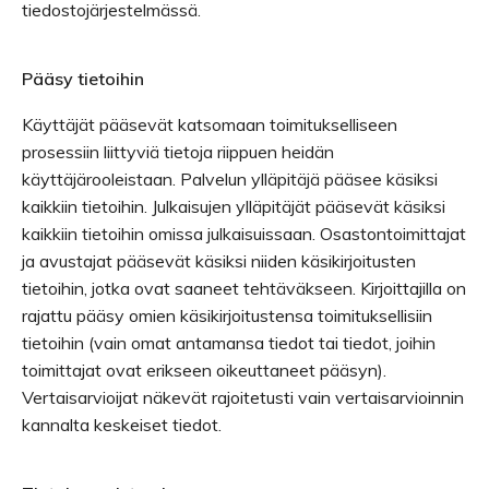
tiedostojärjestelmässä.
Pääsy tietoihin
Käyttäjät pääsevät katsomaan toimitukselliseen
prosessiin liittyviä tietoja riippuen heidän
käyttäjärooleistaan. Palvelun ylläpitäjä pääsee käsiksi
kaikkiin tietoihin. Julkaisujen ylläpitäjät pääsevät käsiksi
kaikkiin tietoihin omissa julkaisuissaan. Osastontoimittajat
ja avustajat pääsevät käsiksi niiden käsikirjoitusten
tietoihin, jotka ovat saaneet tehtäväkseen. Kirjoittajilla on
rajattu pääsy omien käsikirjoitustensa toimituksellisiin
tietoihin (vain omat antamansa tiedot tai tiedot, joihin
toimittajat ovat erikseen oikeuttaneet pääsyn).
Vertaisarvioijat näkevät rajoitetusti vain vertaisarvioinnin
kannalta keskeiset tiedot.