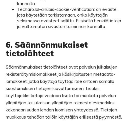
kannalta.
Techaro.lol-anubis-cookie-verification: on eväste,
jota käytetään tarkistamaan, onko käyttäjän
selaimessa evästeet sallittu. Ei sisällä henkilötietoja
ja välttämätön sivuston toiminnan kannalta.
6. Säännönmukaiset
tietolähteet
Säännönmukaiset tietolähteet ovat palvelun julkaisujen
rekisteröitymislomakkeet ja käsikirjoitusten metadata-
lomakkeet, jotka käyttäjä täyttää itse antaen samalla
suostumuksen tietojen luovuttamiseen. Lisäksi
käyttäjätilin tietoja voidaan lisätä tai muokata palvelun
ylläpitäjän tai julkaisun ylläpitäjän toimesta esimerkiksi
kokonaan uuden lehden luomisen yhteydessä. Tietojen
muokkaus tehdään tällöin käyttäjän erillisestä pyynnöstä.