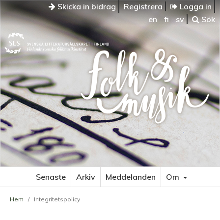
Skicka in bidrag
Registrera
Logga in
en
fi
sv
Sök
Senaste
Arkiv
Meddelanden
Om
Hem
/
Integritetspolicy