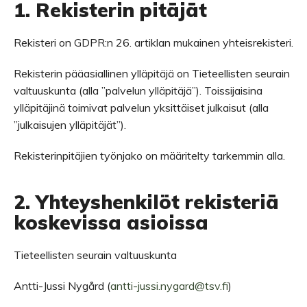
1. Rekisterin pitäjät
Rekisteri on GDPR:n 26. artiklan mukainen yhteisrekisteri.
Rekisterin pääasiallinen ylläpitäjä on Tieteellisten seurain
valtuuskunta (alla ”palvelun ylläpitäjä”). Toissijaisina
ylläpitäjinä toimivat palvelun yksittäiset julkaisut (alla
”julkaisujen ylläpitäjät”).
Rekisterinpitäjien työnjako on määritelty tarkemmin alla.
2. Yhteyshenkilöt rekisteriä
koskevissa asioissa
Tieteellisten seurain valtuuskunta
Antti-Jussi Nygård (
antti-jussi.nygard@tsv.fi
)