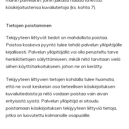
muihin palveluihin, joihin julkaisu haluaa lähettää
käsikirjoitustensa kuvailutietoja (ks. kohta 7).
Tietojen poistaminen
Tekijyyteen liittyvät tiedot on mahdollista poistaa.
Poistoa koskeva pyyntö tulee tehdä palvelun ylläpitäjälle
kirjallisesti. Palvelun ylläpitäjällä voi olla perusteltu tarve
henkilötietojen säilyttämiseen, mikäli niitä tarvitaan vielä
siihen käyttötarkoitukseen, johon ne on kerätty.
Tekijyyteen liittyvien tietojen kohdalla tulee huomata,
että ne ovat keskeisin osa tieteellisen käsikirjoituksen
kuvailutiedoista ja niitä voidaan poistaa vain aivan
erityisistä syistä. Palvelun ylläpitäjä ei sitoudu
poistamaan käsikirjoituksen tekijyyteen liittyviä tietoja,
jotka on luovutettu kolmansille osapuolille.