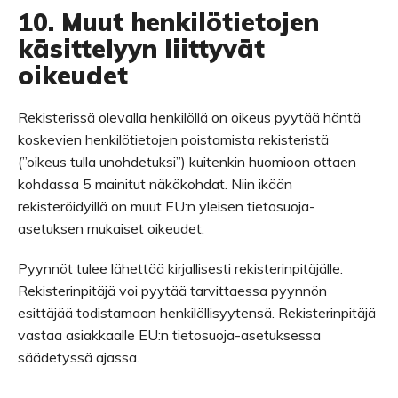
10. Muut henkilötietojen
käsittelyyn liittyvät
oikeudet
Rekisterissä olevalla henkilöllä on oikeus pyytää häntä
koskevien henkilötietojen poistamista rekisteristä
(”oikeus tulla unohdetuksi”) kuitenkin huomioon ottaen
kohdassa 5 mainitut näkökohdat. Niin ikään
rekisteröidyillä on muut EU:n yleisen tietosuoja-
asetuksen mukaiset oikeudet.
Pyynnöt tulee lähettää kirjallisesti rekisterinpitäjälle.
Rekisterinpitäjä voi pyytää tarvittaessa pyynnön
esittäjää todistamaan henkilöllisyytensä. Rekisterinpitäjä
vastaa asiakkaalle EU:n tietosuoja-asetuksessa
säädetyssä ajassa.