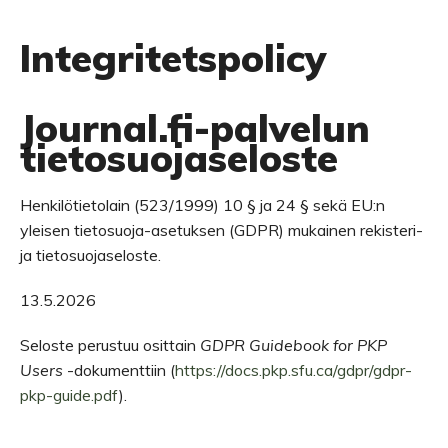
Integritetspolicy
Journal.fi-palvelun
tietosuojaseloste
Henkilötietolain (523/1999) 10 § ja 24 § sekä EU:n
yleisen tietosuoja-asetuksen (GDPR) mukainen rekisteri-
ja tietosuojaseloste.
13.5.2026
Seloste perustuu osittain
GDPR Guidebook for PKP
Users
-dokumenttiin (
https://docs.pkp.sfu.ca/gdpr/gdpr-
pkp-guide.pdf
).