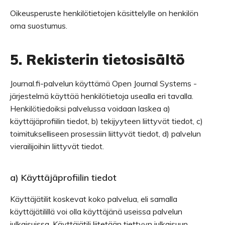
Oikeusperuste henkilötietojen käsittelylle on henkilön
oma suostumus.
5. Rekisterin tietosisältö
Journal.fi-palvelun käyttämä Open Journal Systems -
järjestelmä käyttää henkilötietoja usealla eri tavalla.
Henkilötiedoiksi palvelussa voidaan laskea a)
käyttäjäprofiilin tiedot, b) tekijyyteen liittyvät tiedot, c)
toimitukselliseen prosessiin liittyvät tiedot, d) palvelun
vierailijoihin liittyvät tiedot.
a) Käyttäjäprofiilin tiedot
Käyttäjätilit koskevat koko palvelua, eli samalla
käyttäjätilillä voi olla käyttäjänä useissa palvelun
julkaisuissa. Käyttäjätili liitetään tiettyyn julkaisuun