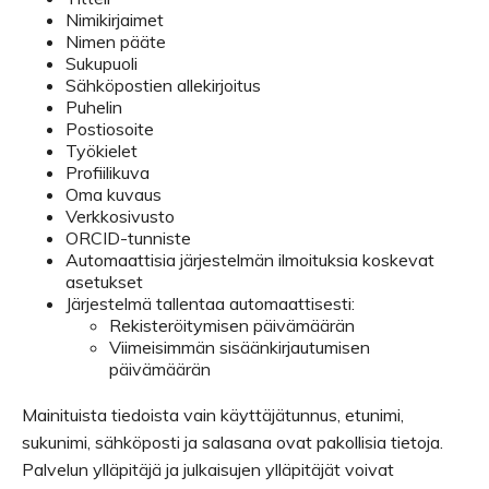
Nimikirjaimet
Nimen pääte
Sukupuoli
Sähköpostien allekirjoitus
Puhelin
Postiosoite
Työkielet
Profiilikuva
Oma kuvaus
Verkkosivusto
ORCID-tunniste
Automaattisia järjestelmän ilmoituksia koskevat
asetukset
Järjestelmä tallentaa automaattisesti:
Rekisteröitymisen päivämäärän
Viimeisimmän sisäänkirjautumisen
päivämäärän
Mainituista tiedoista vain käyttäjätunnus, etunimi,
sukunimi, sähköposti ja salasana ovat pakollisia tietoja.
Palvelun ylläpitäjä ja julkaisujen ylläpitäjät voivat