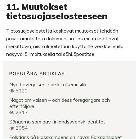
11. Muutokset
tietosuojaselosteeseen
Tietosuojaselostetta koskevat muutokset tehdään
päivittämällä tätä dokumenttia. Jos muutokset ovat
merkittäviä, niistä ilmoitetaan käyttäjille verkkosivuilla
näkyvällä ilmoituksella tai sähköpostitse.
POPULÄRA ARTIKLAR
Nye bevegelser i norsk folkemusikk
5323
Något om valsen – och dess föregångare och
efterföljare
2317
Sångerna som gav finlandssvensk identitet
2054
Folkdans på klasskampens grundval: Folkdanslaget