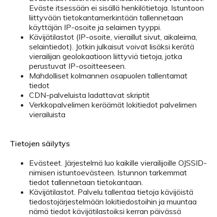
Eväste itsessään ei sisällä henkilötietoja. Istuntoon
liittyvään tietokantamerkintään tallennetaan
käyttäjän IP-osoite ja selaimen tyyppi.
Kävijätilastot (IP-osoite, vieraillut sivut, aikaleima,
selaintiedot). Jotkin julkaisut voivat lisäksi kerätä
vierailijan geolokaatioon liittyviä tietoja, jotka
perustuvat IP-osoitteeseen.
Mahdolliset kolmannen osapuolen tallentamat
tiedot
CDN-palveluista ladattavat skriptit
Verkkopalvelimen keräämät lokitiedot palvelimen
vierailuista
Tietojen säilytys
Evästeet. Järjestelmä luo kaikille vierailijoille OJSSID-
nimisen istuntoevästeen. Istunnon tarkemmat
tiedot tallennetaan tietokantaan.
Kävijätilastot. Palvelu tallentaa tietoja kävijöistä
tiedostojärjestelmään lokitiedostoihin ja muuntaa
nämä tiedot kävijätilastoiksi kerran päivässä