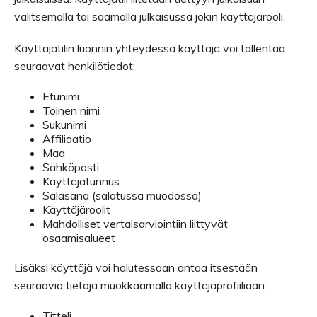
valitsemalla tai saamalla julkaisussa jokin käyttäjärooli.
Käyttäjätilin luonnin yhteydessä käyttäjä voi tallentaa
seuraavat henkilötiedot:
Etunimi
Toinen nimi
Sukunimi
Affiliaatio
Maa
Sähköposti
Käyttäjätunnus
Salasana (salatussa muodossa)
Käyttäjäroolit
Mahdolliset vertaisarviointiin liittyvät
osaamisalueet
Lisäksi käyttäjä voi halutessaan antaa itsestään
seuraavia tietoja muokkaamalla käyttäjäprofiiliaan:
Titteli