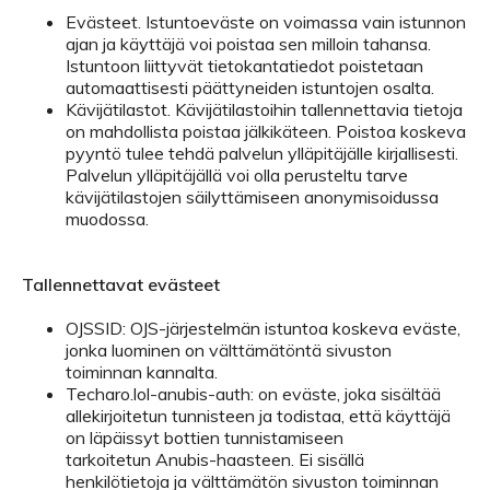
Evästeet. Istuntoeväste on voimassa vain istunnon
ajan ja käyttäjä voi poistaa sen milloin tahansa.
Istuntoon liittyvät tietokantatiedot poistetaan
automaattisesti päättyneiden istuntojen osalta.
Kävijätilastot. Kävijätilastoihin tallennettavia tietoja
on mahdollista poistaa jälkikäteen. Poistoa koskeva
pyyntö tulee tehdä palvelun ylläpitäjälle kirjallisesti.
Palvelun ylläpitäjällä voi olla perusteltu tarve
kävijätilastojen säilyttämiseen anonymisoidussa
muodossa.
Tallennettavat evästeet
OJSSID: OJS-järjestelmän istuntoa koskeva eväste,
jonka luominen on välttämätöntä sivuston
toiminnan kannalta.
Techaro.lol-anubis-auth: on eväste, joka sisältää
allekirjoitetun tunnisteen ja todistaa, että käyttäjä
on läpäissyt bottien tunnistamiseen
tarkoitetun Anubis-haasteen. Ei sisällä
henkilötietoja ja välttämätön sivuston toiminnan