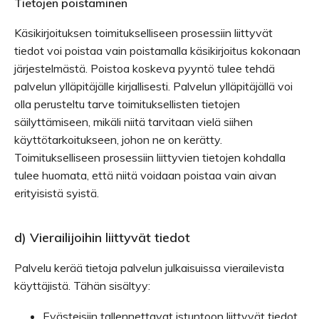
Tietojen poistaminen
Käsikirjoituksen toimitukselliseen prosessiin liittyvät
tiedot voi poistaa vain poistamalla käsikirjoitus kokonaan
järjestelmästä. Poistoa koskeva pyyntö tulee tehdä
palvelun ylläpitäjälle kirjallisesti. Palvelun ylläpitäjällä voi
olla perusteltu tarve toimituksellisten tietojen
säilyttämiseen, mikäli niitä tarvitaan vielä siihen
käyttötarkoitukseen, johon ne on kerätty.
Toimitukselliseen prosessiin liittyvien tietojen kohdalla
tulee huomata, että niitä voidaan poistaa vain aivan
erityisistä syistä.
d) Vierailijoihin liittyvät tiedot
Palvelu kerää tietoja palvelun julkaisuissa vierailevista
käyttäjistä. Tähän sisältyy:
Evästeisiin tallennettavat istuntoon liittyvät tiedot.