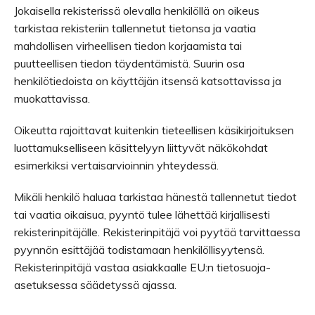
Jokaisella rekisterissä olevalla henkilöllä on oikeus
tarkistaa rekisteriin tallennetut tietonsa ja vaatia
mahdollisen virheellisen tiedon korjaamista tai
puutteellisen tiedon täydentämistä. Suurin osa
henkilötiedoista on käyttäjän itsensä katsottavissa ja
muokattavissa.
Oikeutta rajoittavat kuitenkin tieteellisen käsikirjoituksen
luottamukselliseen käsittelyyn liittyvät näkökohdat
esimerkiksi vertaisarvioinnin yhteydessä.
Mikäli henkilö haluaa tarkistaa hänestä tallennetut tiedot
tai vaatia oikaisua, pyyntö tulee lähettää kirjallisesti
rekisterinpitäjälle. Rekisterinpitäjä voi pyytää tarvittaessa
pyynnön esittäjää todistamaan henkilöllisyytensä.
Rekisterinpitäjä vastaa asiakkaalle EU:n tietosuoja-
asetuksessa säädetyssä ajassa.