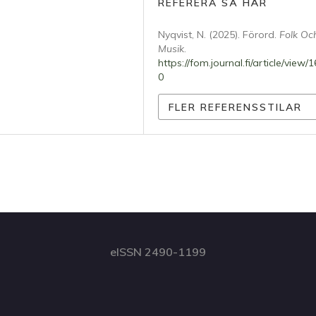
REFERERA SÅ HÄR
Nyqvist, N. (2025). Förord.
Folk Oc
Musik
.
https://fom.journal.fi/article/view/
0
FLER REFERENSSTILAR
eISSN 2490-1199