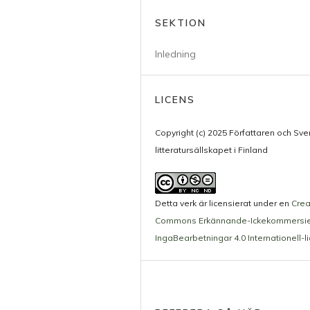
SEKTION
Inledning
LICENS
Copyright (c) 2025 Författaren och Sv
litteratursällskapet i Finland
Detta verk är licensierat under en
Crea
Commons Erkännande-Ickekommersie
IngaBearbetningar 4.0 Internationell-l