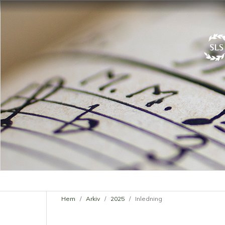
Hem
/
Arkiv
/
2025
/
Inledning