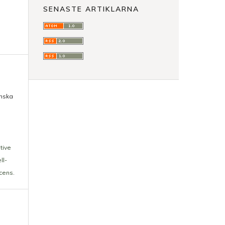
SENASTE ARTIKLARNA
enska
tive
ll-
icens
.