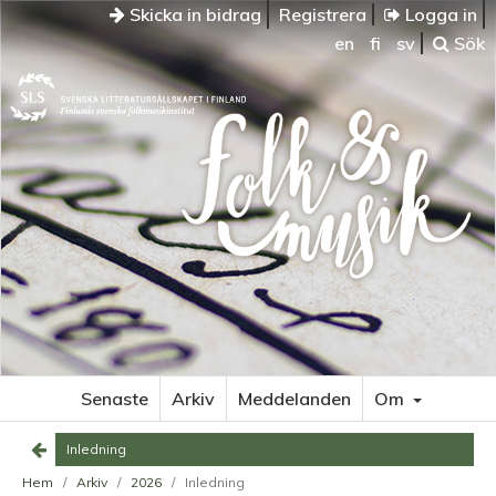
Skicka in bidrag
Registrera
Logga in
en
fi
sv
Sök
Senaste
Arkiv
Meddelanden
Om
Inledning
Hem
/
Arkiv
/
2026
/
Inledning