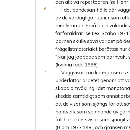
den aktiva repertoaren (se Henri
I det bondesamhälle där vaggv
av de vardagliga rutiner som utf
medlemmar. Små barn vaktades 
farföräldrar (se t.ex. Szabó 197
barnen skulle sova var det på de
frågelistmaterialet berättas hur 
”När jag jobbade som barnvakt s
(kvinna född 1986).
Vaggvisor kan kategoriseras so
underlättar arbetet genom att va
skapa omväxling i det monotona
skedde samtidigt som annat arbe
att de visor som sjöngs för att s
hantverk som spinnande av garn 
fall har arbetsvisor som sjungit
(Blom 1977:148), och gränsen mell