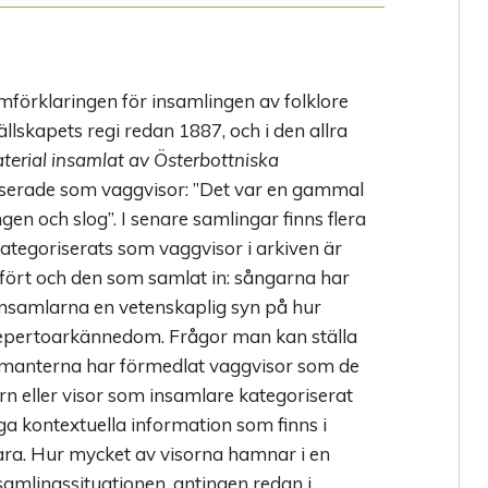
förklaringen för insamlingen av folklore
ällskapets regi redan 1887, och i den allra
terial insamlat av Österbottniska
riserade som vaggvisor: ”Det var en gammal
n och slog”. I senare samlingar finns flera
ategoriserats som vaggvisor i arkiven är
ört och den som samlat in: sångarna har
insamlarna en vetenskaplig syn på hur
 repertoarkännedom. Frågor man kan ställa
ormanterna har förmedlat vaggvisor som de
barn eller visor som insamlare kategoriserat
 kontextuella information som finns i
ara. Hur mycket av visorna hamnar i en
amlingssituationen, antingen redan i