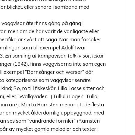
gonblicket, eller senare i samband med
ka vaggvisor återfinns gång på gång i
or, men om de har varit de vanligaste eller
cifika är svårt att säga. När man försöker
amlingar, som till exempel Adolf Iwar
. En samling af kämpavisor, folk-visor, lekar
ånger
(1842), finns vaggvisorna inte som egen
till exempel ”Barnsånger och werser” där
sta kategoriseras som vaggvisor senare
 kind; Ro, ro till fiskeskär, Lilla Lasse sitter och
), eller ”Wallqväden” (Tullul i Logen; Tulla
ver han än?). Märta Ramsten menar att de flesta
 har en mycket ålderdomlig uppbyggnad, med
kan ses som ”vandrande formler” (Ramsten
 spår av mycket gamla melodier och texter i