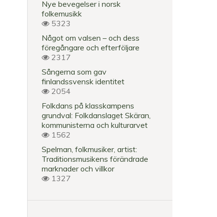
Nye bevegelser i norsk
folkemusikk
5323
Något om valsen – och dess
föregångare och efterföljare
VAGGVISOR
2317
Vaggvisor
Sångerna som gav
i
finlandssvensk identitet
2054
folkmusiken
Folkdans på klasskampens
Kvällsrutiner
grundval: Folkdanslaget Skäran,
och
kommunisterna och kulturarvet
trygghet
1562
Spelman, folkmusiker, artist:
Väntan
Traditionsmusikens förändrade
och
marknader och villkor
frustration
1327
Repertoarval
av