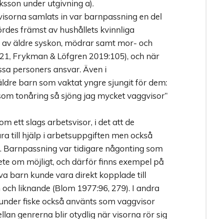
ksson under utgivning a).
isorna samlats in var barnpassning en del
ördes främst av hushållets kvinnliga
av äldre syskon, mödrar samt mor- och
1:21, Frykman & Löfgren 2019:105), och när
ssa personers ansvar. Även i
äldre barn som vaktat yngre sjungit för dem:
om tonåring så sjöng jag mycket vaggvisor”
m ett slags arbetsvisor, i det att de
ra till hjälp i arbetsuppgiften men också
. Barnpassning var tidigare någonting som
te om möjligt, och därför finns exempel på
öva barn kunde vara direkt kopplade till
och liknande (Blom 1977:96, 279). I andra
s under fiske också använts som vaggvisor
an genrerna blir otydlig när visorna rör sig