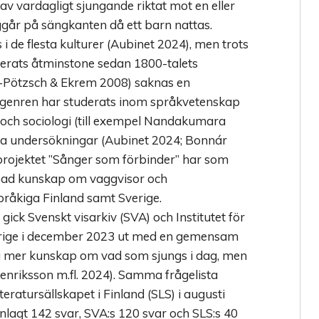
av vardagligt sjungande riktat mot en eller
iggår på sängkanten då ett barn nattas.
 i de flesta kulturer (Aubinet 2024), men trots
terats åtminstone sedan 1800-talets
d-Pötzsch & Ekrem 2008) saknas en
isgenren har studerats inom språkvetenskap
i och sociologi (till exempel Nandakumara
iska undersökningar (Aubinet 2024; Bonnár
projektet ”Sånger som förbinder” har som
upad kunskap om vaggvisor och
pråkiga Finland samt Sverige.
gick Svenskt visarkiv (SVA) och Institutet för
verige i december 2023 ut med en gemensam
 få mer kunskap om vad som sjungs i dag, men
enriksson m.fl. 2024). Samma frågelista
eratursällskapet i Finland (SLS) i augusti
nlagt 142 svar, SVA:s 120 svar och SLS:s 40