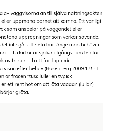
 av vaggvisorna an till själva nattningsakten
 eller uppmana barnet att somna. Ett vanligt
ryck som anspelar på vaggandet eller
onotona upprepningar som verkar sövande.
et inte går att veta hur länge man behöver
mna, och därför är själva utgångspunkten för
nk av fraser och ett fortlöpande
visan efter behov (Rosenberg 2009:175). I
 är frasen ”tuss lulle” en typisk
er ett rent hot om att låta vaggan (lullan)
börjar gråta.