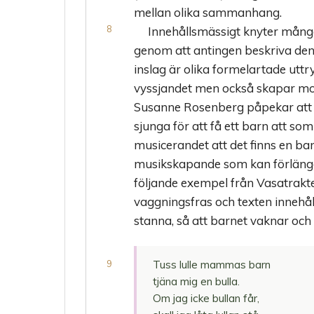
mellan olika sammanhang.
Innehållsmässigt knyter många
genom att antingen beskriva den
inslag är olika formelartade utt
vyssjandet men också skapar m
Susanne Rosenberg påpekar att d
sjunga för att få ett barn att so
musicerandet att det finns en ba
musikskapande som kan förlänga 
följande exempel från Vasatrakten
vaggningsfras och texten innehåll
stanna, så att barnet vaknar och 
Tuss lulle mammas barn
tjäna mig en bulla.
Om jag icke bullan får,