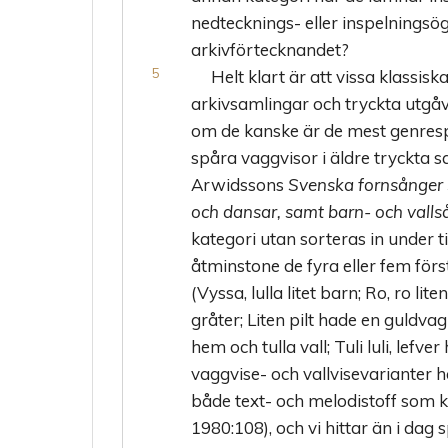
nedtecknings- eller inspelningsö
arkivförtecknandet?
Helt klart är att vissa klassis
arkivsamlingar och tryckta utgåv
om de kanske är de mest genrespe
spåra vaggvisor i äldre tryckta s
Arwidssons
Svenska fornsånger 3
och dansar, samt barn- och valls
kategori utan sorteras in under 
åtminstone de fyra eller fem för
(Vyssa, lulla litet barn; Ro, ro liten
gråter; Liten pilt hade en guldvagn
hem och tulla vall; Tuli luli, lef
vaggvise- och vallvisevarianter
både text- och melodistoff som 
1980:108), och vi hittar än i dag