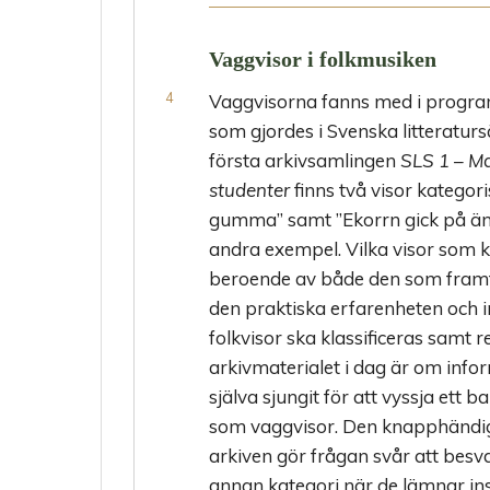
Vaggvisor i folkmusiken
Vaggvisorna fanns med i program
som gjordes i Svenska litteraturs
första arkivsamlingen
SLS 1 – Ma
studenter
finns två visor katego
gumma” samt ”Ekorrn gick på änge
andra exempel. Vilka visor som k
beroende av både den som framf
den praktiska erfarenheten och 
folkvisor ska klassificeras samt
arkivmaterialet i dag är om inf
själva sjungit för att vyssja ett 
som vaggvisor. Den knapphändiga
arkiven gör frågan svår att besv
annan kategori när de lämnar ins