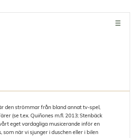
×
☰
r den strömmar från bland annat tv-spel,
ärer (se t.ex. Quiñones m.fl. 2013; Stenbäck
vårt eget vardagliga musicerande inför en
s, som när vi sjunger i duschen eller i bilen