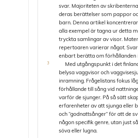
svar. Majoriteten av skribentern
deras berättelser som pappor oc
barn. Denna artikel koncentrerar 
alla exempel är tagna ur detta m
tryckta samlingar av visor. Materi
repertoaren varierar något. Svar
enbart berätta om förhållanden i
Med utgångspunkt i det finland
belysa vaggvisor och vaggvisesj
inramning. Frågelistans fokus låg
förhållande till sång vid nattnin
varför de sjunger. På så sätt sk
erfarenheter av att sjunga eller b
och ”godnattsånger” för att de sva
någon specifik genre, utan just 
söva eller lugna.