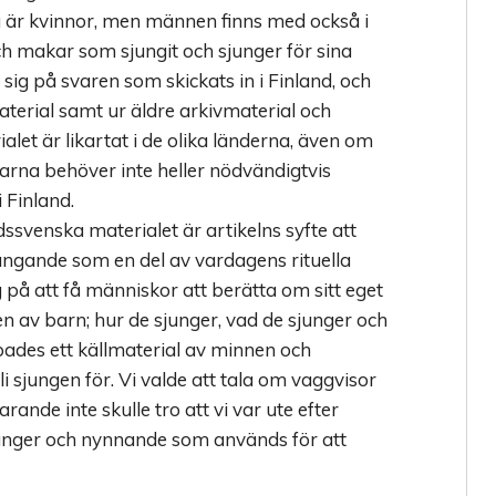
a är kvinnor, men männen finns med också i
h makar som sjungit och sjunger för sina
sig på svaren som skickats in i Finland, och
aterial samt ur äldre arkivmaterial och
alet är likartat i de olika länderna, även om
arna behöver inte heller nödvändigtvis
 Finland.
ssvenska materialet är artikelns syfte att
ungande som en del av vardagens rituella
 på att få människor att berätta om sitt eget
gen av barn; hur de sjunger, vad de sjunger och
apades ett källmaterial av minnen och
li sjungen för. Vi valde att tala om vaggvisor
rande inte skulle tro att vi var ute efter
sånger och nynnande som används för att