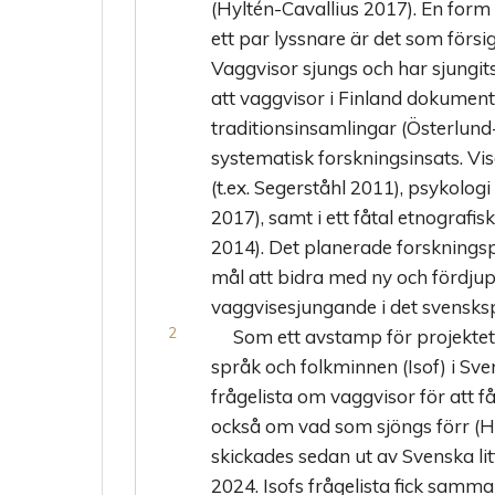
(Hyltén-Cavallius 2017). En form 
ett par lyssnare är det som förs
Vaggvisor sjungs och har sjungits
att vaggvisor i Finland dokumen
traditionsinsamlingar (Österlun
systematisk forskningsinsats. V
(t.ex. Segerståhl 2011), psykolog
2017), samt i ett fåtal etnograf
2014). Det planerade forsknings
mål att bidra med ny och fördj
vaggvisesjungande i det svensks
Som ett avstamp för projektet 
språk och folkminnen (Isof) i S
frågelista om vaggvisor för att
också om vad som sjöngs förr (H
skickades sedan ut av Svenska litt
2024. Isofs frågelista fick samma