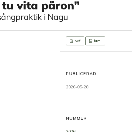
 tu vita päron”
sångpraktik i Nagu
pdf
html
PUBLICERAD
2026-05-28
NUMMER
2026