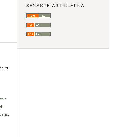
SENASTE ARTIKLARNA
enska
tive
ll-
icens
.