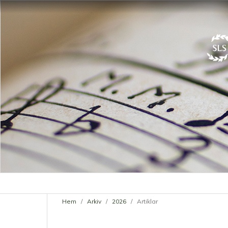
Hem
/
Arkiv
/
2026
/
Artiklar