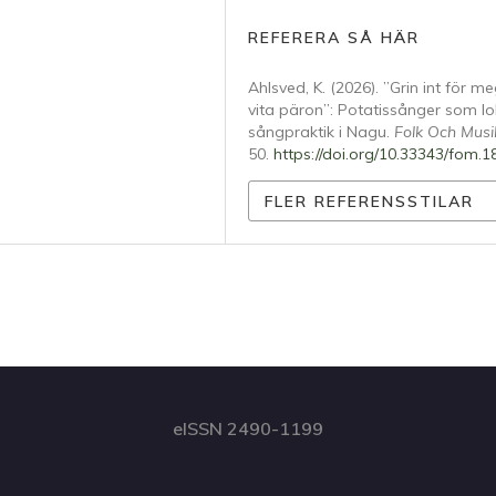
REFERERA SÅ HÄR
Ahlsved, K. (2026). ”Grin int för me
vita päron”: Potatissånger som lo
sångpraktik i Nagu.
Folk Och Musi
50.
https://doi.org/10.33343/fom.
FLER REFERENSSTILAR
eISSN 2490-1199