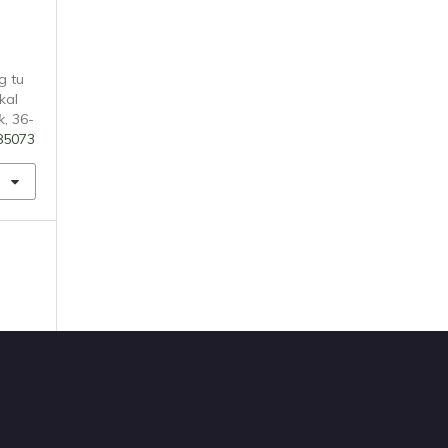
g tu
kal
k
, 36-
185073