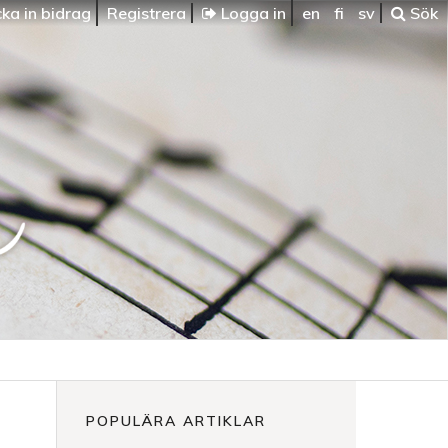
ka in bidrag
Registrera
Logga in
en
fi
sv
Sök
POPULÄRA ARTIKLAR