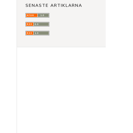
PA-
SENASTE ARTIKLARNA
förstärkningsteknik
Teknik
som
musikinstrument
Vad
händer
med
folkmusikbegreppet?
Källor
och
litteratur
Internetkällor
Album