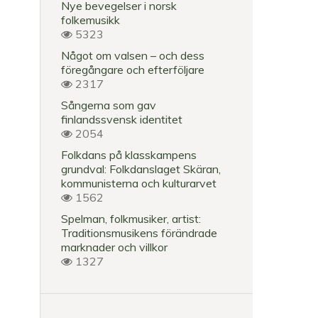
Nye bevegelser i norsk
folkemusikk
5323
Något om valsen – och dess
föregångare och efterföljare
INNOVATIV
2317
TEKNIK
Sångerna som gav
I
finlandssvensk identitet
EN
2054
AKUSTISK
Folkdans på klasskampens
VÄRLD
grundval: Folkdanslaget Skäran,
kommunisterna och kulturarvet
Innovativ
1562
teknik
Spelman, folkmusiker, artist:
möter
Traditionsmusikens förändrade
tradition
marknader och villkor
1327
Studio-
och
inspelningsteknik