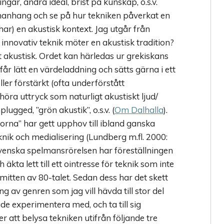
gar, andra ideal, brist på kunskap, o.s.v.
manhang och se på hur tekniken påverkat en
har) en akustisk kontext. Jag utgår från
innovativ teknik möter en akustisk tradition?
akustisk. Ordet kan härledas ur grekiskans
år lätt en värdeladdning och sätts gärna i ett
ller förstärkt (ofta underförstått
 höra uttryck som naturligt akustiskt ljud/
lugged, ”grön akustik”, o.s.v. (
Om Dalhalla
).
gorna” har gett upphov till ibland ganska
knik och medialisering (Lundberg m.fl. 2000:
svenska spelmansrörelsen har föreställningen
kta lett till ett ointresse för teknik som inte
 mitten av 80-talet. Sedan dess har det skett
 av genren som jag vill hävda till stor del
de experimentera med, och ta till sig
 att belysa tekniken utifrån följande tre