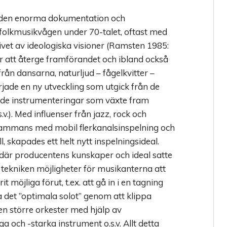
 i den enorma dokumentation och
folkmusikvågen under 70-talet, oftast med
vet av ideologiska visioner (Ramsten 1985:
r att återge framförandet och ibland också
ån dansarna, naturljud – fågelkvitter –
örjade en ny utveckling som utgick från de
de instrumenteringar som växte fram
s.v.). Med influenser från jazz, rock och
lsammans med mobil flerkanalsinspelning och
l, skapades ett helt nytt inspelningsideal.
, där producentens kunskaper och ideal satte
 tekniken möjligheter för musikanterna att
it möjliga förut, t.ex. att gå in i en tagning
a det ”optimala solot” genom att klippa
n större orkester med hjälp av
a och -starka instrument o.s.v. Allt detta