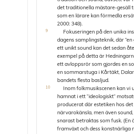
det traditionella mästare-gesäll 
som en lärare kan förmedla ersä
2000: 348).
Fokuseringen på den unika in
dagens samplingsteknik, där ”en 
ett unikt sound kan det sedan å
exempel på detta är Hedningar
ett avloppsrör som gjordes en so
en sommarstuga i Kårtäkt, Dalar
bandets flesta basljud.
Inom folkmusikscenen kan vi ur
hamnat i ett ”ideologiskt” motsats
producerat där estetiken hos det
närvarokänsla, men även sound, 
snarast betraktas som fusk. (En ö
framväxt och dess konstnärliga mö