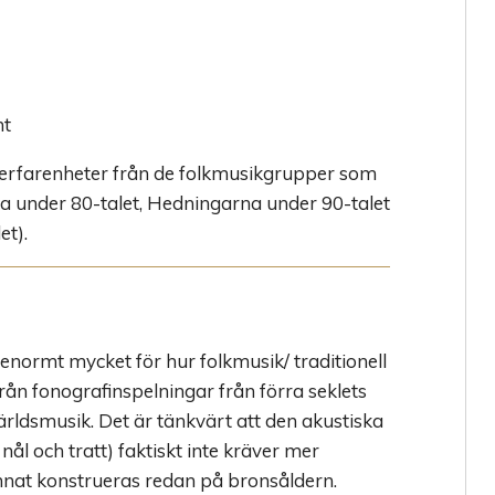
nt
erfarenheter från de folkmusikgrupper som
upa under 80-talet, Hedningarna under 90-talet
et).
enormt mycket för hur folkmusik/ traditionell
från fonografinspelningar från förra seklets
ärldsmusik. Det är tänkvärt att den akustiska
nål och tratt) faktiskt inte kräver mer
unnat konstrueras redan på bronsåldern.