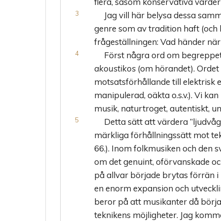
flera, såsom konservativa värderin
Jag vill här belysa dessa sam
genre som av tradition haft (och 
frågeställningen: Vad händer när 
Först några ord om begreppet 
akoustikos
(om hörandet). Ordet f
motsatsförhållande till elektrisk e
manipulerad, oäkta o.s.v.). Vi kan
musik, naturtroget, autentiskt, unp
Detta sätt att värdera ”ljudvå
märkliga förhållningssätt mot te
66.). Inom folkmusiken och den 
om det genuint, oförvanskade och ä
på allvar började brytas förrän i
en enorm expansion och utveckling
beror på att musikanter då börja
teknikens möjligheter. Jag kommer