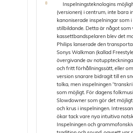
Inspelningsteknologins möjlig
(versionen) i centrum, inte bara 
kanoniserade inspelningar som i
stilbildande. Detta är något som v
kassettbandspelaren blev det mo
Philips lanserade den transport
Sonys Walkman (kallad Freestyle
övergivande av notuppteckningar 
och fritt förhållningssätt, eller 
version snarare bidragit till en 
tolka, men inspelningen ”transkr
som möjligt. För dagens folkmus
Slowdowner som gör det möjligt a
och krus i inspelningen. Intressa
ökar tack vare nya intuitiva not
Inspelningen och grammofonskivan
tradition och sound, oavsett var 