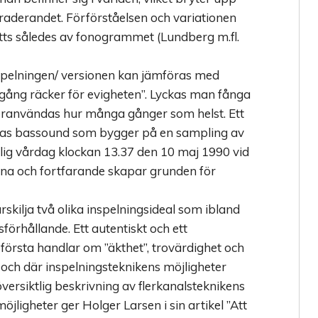
traderandet. Förförståelsen och variationen
tts således av fonogrammet (Lundberg m.fl.
spelningen/ versionen kan jämföras med
gång räcker för evigheten”. Lyckas man fånga
teranvändas hur många gånger som helst. Ett
nas bassound som bygger på en sampling av
lig vårdag klockan 13.37 den 10 maj 1990 vid
na och fortfarande skapar grunden för
skilja två olika inspelningsideal som ibland
förhållande. Ett autentiskt och ett
 första handlar om ”äkthet”, trovärdighet och
och där inspelningsteknikens möjligheter
versiktlig beskrivning av flerkanalsteknikens
jligheter ger Holger Larsen i sin artikel ”Att