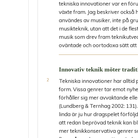
tekniska innovationer var en för
växte fram. Jag beskriver också 
användes av musiker, inte på gru
musikteknik, utan att det i de flest
musik som drev fram teknikutveckl
oväntade och oortodoxa sätt att u
Innovativ teknik möter tradit
Tekniska innovationer har alltid
form. Vissa genrer tar emot ny
förhåller sig mer avvaktande ell
(Lundberg & Ternhag 2002: 131). 
linda är ju hur dragspelet förföl
att redan beprövad teknik kan bli
mer teknikkonservativa genrer s