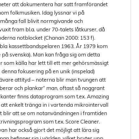
heter att dokumentera har satt framförandet
inom folkmusiken. Idag lyssnar vi på
 många fall blivit normgivande och
uxit fram bl.a. under 70-talets låtkurser, då
derna notblocket (Chanan 2000: 153 f).
abla kassettbandspelaren 1963. År 1979 kom
 på svenska). Man kan fråga sig om detta
som källa har lett till ett mer gehörsmässigt
om denna fokusering på en unik (inspelad)
snävare attityd – noterna blir man tvungen att
iberar och plankar” man, oftast så noggrant
ikanter finns dataprogram som t.ex. Amazing
tt enkelt tränga in i vartenda mikrointervall
nt blir att se om notanvändningen i framtiden
skrivningsprogram som t.ex. Score Cleaner.
 har också gjort det möjligt att lära sig
man befinner sig i världen, vilket bryter upp