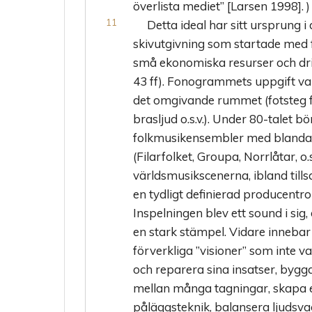
överlista mediet” [Larsen 1998]. )
Detta ideal har sitt ursprung
skivutgivning som startade med 
små ekonomiska resurser och dri
43 ff). Fonogrammets uppgift va
det omgivande rummet (fotsteg fr
brasljud o.s.v.). Under 80-talet b
folkmusikensembler med blanda
(Filarfolket, Groupa, Norrlåtar, o.
världsmusikscenerna, ibland til
en tydligt definierad producentrol
Inspelningen blev ett sound i sig
en stark stämpel. Vidare innebar
förverkliga ”visioner” som inte var
och reparera sina insatser, bygg
mellan många tagningar, skapa e
påläggsteknik, balansera ljudsvag