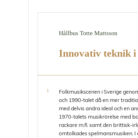
Hållbus Totte Mattsson
Innovativ teknik i
Folkmusikscenen i Sverige genom
och 1990-talet då en mer traditi
med delvis andra ideal och en an
1970-talets musikrörelse med ba
rackare m.fl. samt den brittisk-i
omtolkades spelmansmusiken. I d