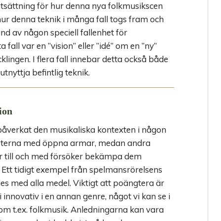
utsättning för hur denna nya folkmusikscen
hur denna teknik i många fall togs fram och
nd av någon speciell fallenhet för
a fall var en ”vision” eller ”idé” om en ”ny”
ingen. I flera fall innebar detta också både
tnyttja befintlig teknik.
ion
 påverkat den musikaliska kontexten i någon
heterna med öppna armar, medan andra
er till och med försöker bekämpa dem
Ett tidigt exempel från spelmansrörelsens
jdes med alla medel. Viktigt att poängtera är
 innovativ i en annan genre, något vi kan se i
om t.ex. folkmusik. Anledningarna kan vara