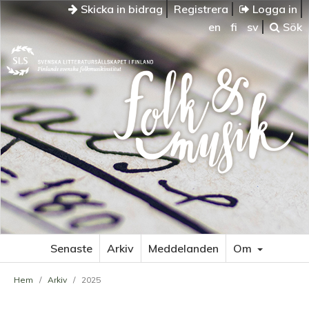
Skicka in bidrag
Registrera
Logga in
en
fi
sv
Sök
Senaste
Arkiv
Meddelanden
Om
Hem
/
Arkiv
/
2025