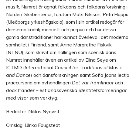
musik
. Numret är ägnat folkdans och folkdansforskning i
Norden. Skribenter är, förutom Mats Nilsson, Petri Hoppu
(Uleåborgs yrkeshögskola), som i sin artikel redogör för
danserna kadrilj, menuett och purpuri och hur dessa
gamla danstraditioner har kunnat överleva i det moderna
samhället i Finland, samt Anne Margrethe Fiskvik
(NTNU), som skrivit om hallingen som scenisk dans.
Numret innehåller även en artikel av Elina Seye om
ICTMD (
International Council for Traditions of Music
and Dance
) och dansforskningen samt Sofia Joons lectio
praecursoria om avhandlingen
Det var främlingar och
dock fränder – estlandssvenska identitetsformeringar
med visor som verktyg
.
Redaktör: Niklas Nyqvist
Omslag: Ulrika Fougstedt