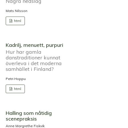
Några nedslag
Mats Nilsson
html
Kadrilj, menuett, purpuri
Hur har gamla
danstraditioner kunnat
överleva i det moderna
samhället i Finland?
Petri Hoppu
html
Halling som nåtidig
scenepraksis
Anne Margrethe Fiskvik