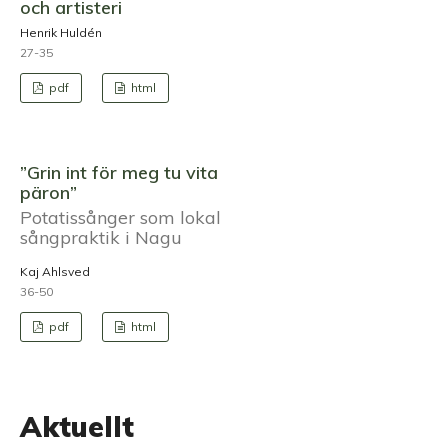
och artisteri
Henrik Huldén
27-35
pdf
html
”Grin int för meg tu vita
päron”
Potatissånger som lokal
sångpraktik i Nagu
Kaj Ahlsved
36-50
pdf
html
Aktuellt