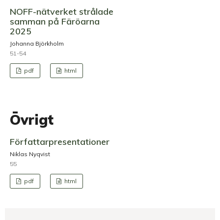
NOFF-nätverket strålade
samman på Färöarna
2025
Johanna Björkholm
51-54
pdf
html
Övrigt
Författarpresentationer
Niklas Nyqvist
55
pdf
html