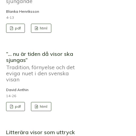
sjungande
Blanka Henriksson
4-13
pdf
html
”… nu är tiden då visor ska
sjungas”
Tradition, förnyelse och det
eviga nuet i den svenska
visan
David Anthin
14-26
pdf
html
Litterära visor som uttryck