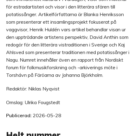
för estradartisteri och visor i den litterära sfären till
potatissånger. Artikelförfattarna är Blanka Henriksson
som presenterar ett insamlingsprojekt fokuserat på
vaggvisor, Henrik Huldén vars artikel behandlar visan ur
den uppträdande artistens perspektiv, David Anthin som
redogör för den litterära vistraditionen i Sverige och Kaj
Ahlsved som presenterar traditionen med potatissånger i
Nagu. Numret innehåller även en rapport från Nordiskt
forum för folkmusikforskning och -arkiverings möte i
Torshávn på Färöarna av Johanna Björkholm.
Redaktör: Niklas Nyqvist
Omslag: Ulrika Fougstedt
Publicerad:
2026-05-28
Helt nummer