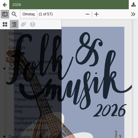
2026
Tjänsten drivs av
Vetenskapliga samfundens
delegation
.