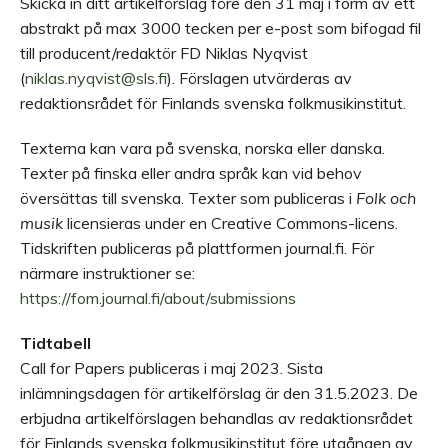
Skicka in ditt artikelförslag före den 31 maj i form av ett
abstrakt på max 3000 tecken per e-post som bifogad fil
till producent/redaktör FD Niklas Nyqvist
(
niklas.nyqvist@sls.fi
). Förslagen utvärderas av
redaktionsrådet för Finlands svenska folkmusikinstitut.
Texterna kan vara på svenska, norska eller danska.
Texter på finska eller andra språk kan vid behov
översättas till svenska. Texter som publiceras i
Folk och
musik
licensieras under en Creative Commons-licens.
Tidskriften publiceras på plattformen journal.fi. För
närmare instruktioner se:
https://fom.journal.fi/about/submissions
Tidtabell
Call for Papers publiceras i maj 2023. Sista
inlämningsdagen för artikelförslag är den 31.5.2023. De
erbjudna artikelförslagen behandlas av redaktionsrådet
för Finlands svenska folkmusikinstitut före utgången av