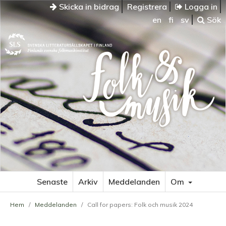
Skicka in bidrag
Registrera
Logga in
en
fi
sv
Sök
Senaste
Arkiv
Meddelanden
Om
Hem
/
Meddelanden
/
Call for papers: Folk och musik 2024