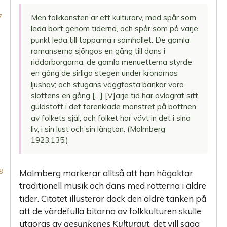
Men folkkonsten är ett kulturarv, med spår som
leda bort genom tiderna, och spår som på varje
punkt leda till topparna i samhället. De gamla
romanserna sjöngos en gång till dans i
riddarborgarna; de gamla menuetterna styrde
en gång de sirliga stegen under kronornas
ljushav; och stugans väggfasta bänkar voro
slottens en gång […] [V]arje tid har avlagrat sitt
guldstoft i det förenklade mönstret på bottnen
av folkets själ, och folket har vävt in det i sina
liv, i sin lust och sin längtan. (Malmberg
1923:135.)
Malmberg markerar alltså att han högaktar
traditionell musik och dans med rötterna i äldre
tider. Citatet illusterar dock den äldre tanken på
att de värdefulla bitarna av folkkulturen skulle
utgöras av
gesunkenes Kulturgut
, det vill säga