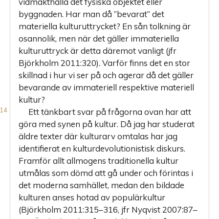
vidmakthålla det fysiska objektet eller
byggnaden. Har man då ”bevarat” det
materiella kulturuttrycket? En sån tolkning är
osannolik, men när det gäller immateriella
kulturuttryck är detta däremot vanligt (jfr
Björkholm 2011:320). Varför finns det en stor
skillnad i hur vi ser på och agerar då det gäller
bevarande av immateriell respektive materiell
kultur?
Ett tänkbart svar på frågorna ovan har att
göra med synen på kultur. Då jag har studerat
äldre texter där kulturarv omtalas har jag
identifierat en kulturdevolutionistisk diskurs.
Framför allt allmogens traditionella kultur
utmålas som dömd att gå under och förintas i
det moderna samhället, medan den bildade
kulturen anses hotad av populärkultur
(Björkholm 2011:315–316, jfr Nyqvist 2007:87–