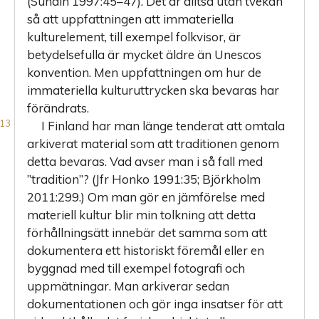
(Sundin 1997:45–47). Det är alltså utan tvekan
så att uppfattningen att immateriella
kulturelement, till exempel folkvisor, är
betydelsefulla är mycket äldre än Unescos
konvention. Men uppfattningen om hur de
immateriella kulturuttrycken ska bevaras har
förändrats.
I Finland har man länge tenderat att omtala
arkiverat material som att traditionen genom
detta bevaras. Vad avser man i så fall med
”tradition”? (Jfr Honko 1991:35; Björkholm
2011:299.) Om man gör en jämförelse med
materiell kultur blir min tolkning att detta
förhållningsätt innebär det samma som att
dokumentera ett historiskt föremål eller en
byggnad med till exempel fotografi och
uppmätningar. Man arkiverar sedan
dokumentationen och gör inga insatser för att