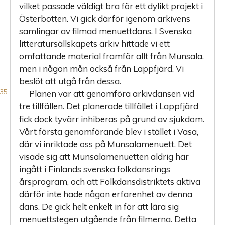
vilket passade väldigt bra för ett dylikt projekt i
Österbotten. Vi gick därför igenom arkivens
samlingar av filmad menuettdans. I Svenska
litteratursällskapets arkiv hittade vi ett
omfattande material framför allt från Munsala,
men i någon mån också från Lappfjärd. Vi
beslöt att utgå från dessa.
Planen var att genomföra arkivdansen vid
tre tillfällen. Det planerade tillfället i Lappfjärd
fick dock tyvärr inhiberas på grund av sjukdom.
Vårt första genomförande blev i stället i Vasa,
där vi inriktade oss på Munsalamenuett. Det
visade sig att Munsalamenuetten aldrig har
ingått i Finlands svenska folkdansrings
årsprogram, och att Folkdansdistriktets aktiva
därför inte hade någon erfarenhet av denna
dans. De gick helt enkelt in för att lära sig
menuettstegen utgående från filmerna. Detta