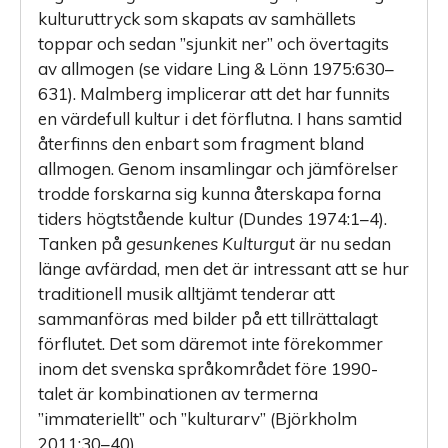
kulturuttryck som skapats av samhällets
toppar och sedan ”sjunkit ner” och övertagits
av allmogen (se vidare Ling & Lönn 1975:630–
631). Malmberg implicerar att det har funnits
en värdefull kultur i det förflutna. I hans samtid
återfinns den enbart som fragment bland
allmogen. Genom insamlingar och jämförelser
trodde forskarna sig kunna återskapa forna
tiders högtstående kultur (Dundes 1974:1–4).
Tanken på
gesunkenes Kulturgut
är nu sedan
länge avfärdad, men det är intressant att se hur
traditionell musik alltjämt tenderar att
sammanföras med bilder på ett tillrättalagt
förflutet. Det som däremot inte förekommer
inom det svenska språkområdet före 1990-
talet är kombinationen av termerna
”immateriellt” och ”kulturarv” (Björkholm
2011:30–40).