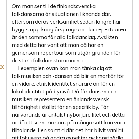
Om man ser till de finlandssvenska
folkdansarna är situationen liknande där,
eftersom deras verksamhet sedan längre har
byggts upp kring årsprogram, där repertoaren
är den samma för alla folkdanslag. Avsikten
med detta har varit att man då har en
gemensam repertoar som utgör grunden för
de stora folkdansstämmorna.
I exemplen ovan kan man tänka sig att
folkmusiken och -dansen då blir en markör för
en vidare, etnisk identitet snarare än för en
lokal identitet på bynivå. Då får dansen och
musiken representera en finlandssvensk
tillhörighet i stället för en specifik by. För
närvarande är antalet nybörjare litet och detta
är då ett scenario som på många sätt kan vara
tilltalande. I en samtid där det har blivit vanligt
att fokusera på andra aspekter av konstnärlig