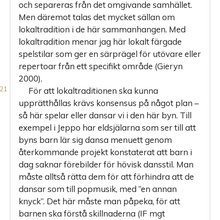
och separeras från det omgivande samhället.
Men däremot talas det mycket sällan om
lokaltradition i de här sammanhangen. Med
lokaltradition menar jag här lokalt färgade
spelstilar som ger en särprägel för utövare eller
repertoar från ett specifikt område (Gieryn
2000).
För att lokaltraditionen ska kunna
upprätthållas krävs konsensus på något plan –
så här spelar eller dansar vi i den här byn. Till
exempel i Jeppo har eldsjälarna som ser till att
byns barn lär sig dansa menuett genom
återkommande projekt konstaterat att barn i
dag saknar förebilder för hövisk dansstil. Man
måste alltså rätta dem för att förhindra att de
dansar som till popmusik, med ”en annan
knyck”. Det här måste man påpeka, för att
barnen ska förstå skillnaderna (IF mgt