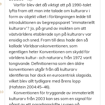
Varför blev det då viktigt att på 1990-talet
lyfta fram att man inte talade om kulturarv i
form av objekt vilket i förlängningen ledde till
introduktionen av begreppsparet ”immateriellt
kulturarv”? Jo, på grund av insikten om att
västvärldens etablerade syn på kulturarv var
ensidig och sned. Fram till dess hade den så
kallade Världsarvskonventionen, som
egentligen heter Konventionen om skydd för
världens kultur- och naturarv, från 1972 varit
tongivande. Definitionerna som den äldre
konventionen utgår från då kulturarv
identifieras har dock en eurocentrisk slagsida,
vilket blev allt tydligare med årens lopp
(Hafstein 2004:45–46).
Konventionen för tryggande av immateriellt
kulturarv från 2003 kan ses som en signal för
något av ett paradigmskifte i synen på