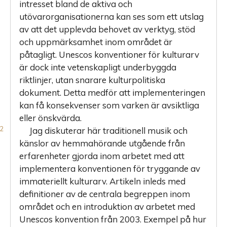
workshopar
intresset bland de aktiva och
utövarorganisationerna kan ses som ett utslag
Folkdansare
av att det upplevda behovet av verktyg, stöd
i
och uppmärksamhet inom området är
samarbete
påtagligt. Unescos konventioner för kulturarv
med
är dock inte vetenskapligt underbyggda
skolan
riktlinjer, utan snarare kulturpolitiska
Våra
dokument. Detta medför att implementeringen
erfarenheter
kan få konsekvenser som varken är avsiktliga
eller önskvärda.
Att
Jag diskuterar här traditionell musik och
systematisera
känslor av hemmahörande utgående från
tryggande
erfarenheter gjorda inom arbetet med att
implementera konventionen för tryggande av
Avslutning
immateriellt kulturarv. Artikeln inleds med
Källor
definitioner av de centrala begreppen inom
och
området och en introduktion av arbetet med
litteratur
Unescos konvention från 2003. Exempel på hur