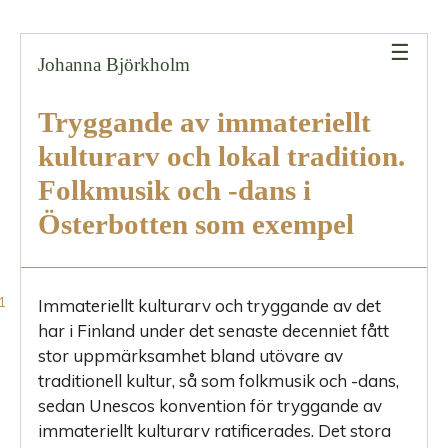
”immateriellt
kulturarv”
☰
Johanna Björkholm
Konventionen,
omskapande
Tryggande av immateriellt
och
lokal
kulturarv och lokal tradition.
tradition
Folkmusik och -dans i
Tryggande,
Österbotten som exempel
hur
gör
man?
Immateriellt kulturarv och tryggande av det
Önskad
har i Finland under det senaste decenniet fått
målsättning
stor uppmärksamhet bland utövare av
traditionell kultur, så som folkmusik och -dans,
Arkivdanskonsert
sedan Unescos konvention för tryggande av
Popup-
immateriellt kulturarv ratificerades. Det stora