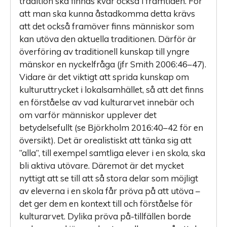
tradition ska finnas kvar också i framtiden. För
att man ska kunna åstadkomma detta krävs
att det också framöver finns människor som
kan utöva den aktuella traditionen. Därför är
överföring av traditionell kunskap till yngre
mänskor en nyckelfråga (jfr Smith 2006:46–47).
Vidare är det viktigt att sprida kunskap om
kulturuttrycket i lokalsamhället, så att det finns
en förståelse av vad kulturarvet innebär och
om varför människor upplever det
betydelsefullt (se Björkholm 2016:40–42 för en
översikt). Det är orealistiskt att tänka sig att
”alla”, till exempel samtliga elever i en skola, ska
bli aktiva utövare. Däremot är det mycket
nyttigt att se till att så stora delar som möjligt
av eleverna i en skola får pröva på att utöva –
det ger dem en kontext till och förståelse för
kulturarvet. Dylika pröva på-tillfällen borde