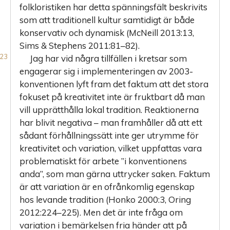
folkloristiken har detta spänningsfält beskrivits
som att traditionell kultur samtidigt är både
konservativ och dynamisk (McNeill 2013:13,
Sims & Stephens 2011:81–82).
Jag har vid några tillfällen i kretsar som
engagerar sig i implementeringen av 2003-
konventionen lyft fram det faktum att det stora
fokuset på kreativitet inte är fruktbart då man
vill upprätthålla lokal tradition. Reaktionerna
har blivit negativa – man framhåller då att ett
sådant förhållningssätt inte ger utrymme för
kreativitet och variation, vilket uppfattas vara
problematiskt för arbete ”i konventionens
anda”, som man gärna uttrycker saken. Faktum
är att variation är en ofrånkomlig egenskap
hos levande tradition (Honko 2000:3, Oring
2012:224–225). Men det är inte fråga om
variation i bemärkelsen fria händer att på