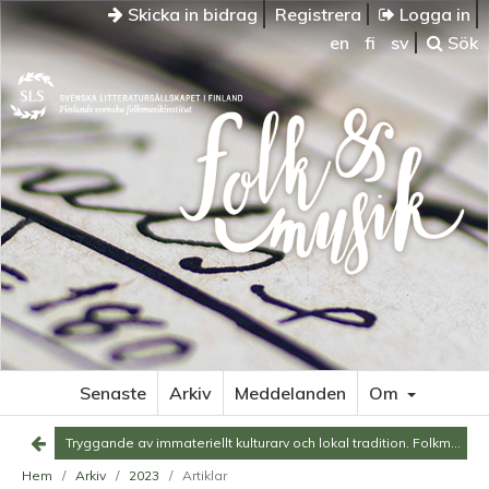
Skicka in bidrag
Registrera
Logga in
en
fi
sv
Sök
TRYGGANDE
AV
IMMATERIELLT
KULTURARV
OCH
LOKAL
TRADITION.
FOLKMUSIK
OCH
-
DANS
I
ÖSTERBOTTEN
Senaste
Arkiv
Meddelanden
Om
SOM
EXEMPEL
Tryggande av immateriellt kulturarv och lokal tradition. Folkmusik och -dans i Österbotten som exempel
Begreppet
Hem
/
Arkiv
/
2023
/
Artiklar