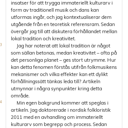
insatser för att trygga immateriellt kulturarv i
Källor
form av traditionell musik och dans kan
Litteratur
utformas ingår, och jag kontextualiserar dem
utgående från en teoretisk referensram. Sedan
övergår jag till att diskutera förhållandet mellan
lokal tradition och kreativitet.
Jag har noterat att lokal tradition är något
som sällan betonas, medan kreativitet – ofta på
det personliga planet – ges stort utrymme. Hur
kan detta fenomen förstås utifrån folkmusikens
mekanismer och vilka effekter kan ett dylikt
förhållningssätt tänkas leda till? Artikeln
utmynnar i några synpunkter kring detta
område.
Min egen bakgrund kommer att speglas i
artikeln. Jag doktorerade i nordisk folkloristik
2011 med en avhandling om immateriellt
kulturarv som begrepp och process. Sedan