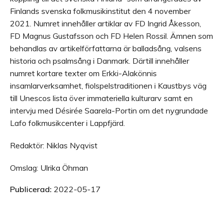
Finlands svenska folkmusikinstitut den 4 november
2021. Numret innehåller artiklar av FD Ingrid Åkesson,
FD Magnus Gustafsson och FD Helen Rossil. Ämnen som
behandlas av artikelförfattarna är balladsång, valsens
historia och psalmsång i Danmark. Därtill innehåller
numret kortare texter om Erkki-Alakönnis
insamlarverksamhet, fiolspelstraditionen i Kaustbys väg
till Unescos lista över immateriella kulturarv samt en
intervju med Désirée Saarela-Portin om det nygrundade
Lafo folkmusikcenter i Lappfjärd.
Redaktör: Niklas Nyqvist
Omslag: Ulrika Öhman
Publicerad:
2022-05-17