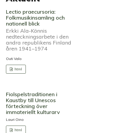
Lectio praecursoria:
Folkmusikinsamling och
nationell blick
Erkki Ala-Könnis
nedteckningsarbete i den
andra republikens Finland
åren 1941–1974
Outi Valo
html
Fiolspelstraditionen i
Kaustby till Unescos
förteckning över
immateriellt kulturarv
Lauri Oino
html