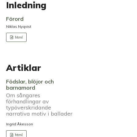
Inledning
Förord
Niklas Nyqvist
html
Artiklar
Födslar, blöjor och
barnamord
Om sångares
förhandlingar av
typöverskridande
narrativa motiv i ballader
Ingrid Åkesson
html