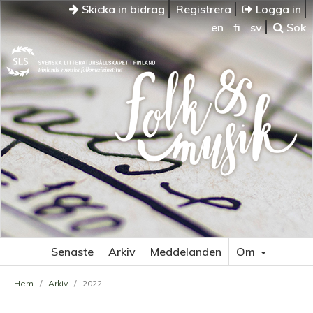
Skicka in bidrag
Registrera
Logga in
en
fi
sv
Sök
Senaste
Arkiv
Meddelanden
Om
Hem
/
Arkiv
/
2022